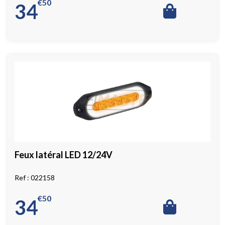
€
50
34
Feux latéral LED 12/24V
022158
€
50
34