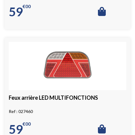
€
00
59
Feux arrière LED MULTIFONCTIONS
027460
€
00
59