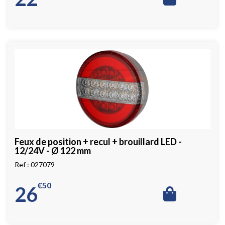
Feux de position + recul + brouillard LED -
12/24V - Ø 122 mm
027079
€
50
26