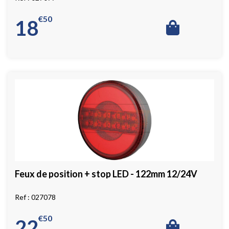
€
50
18
Feux de position + stop LED - 122mm 12/24V
027078
€
50
22