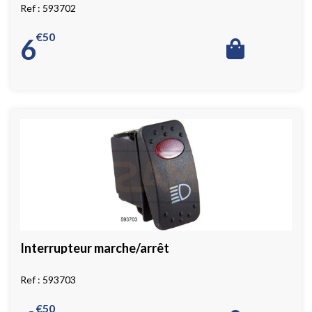
593702
€
50
6
Interrupteur marche/arrêt
593703
€
50