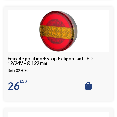
Feux de position + stop + clignotant LED -
12/24V - Ø 122 mm
027080
€
50
26