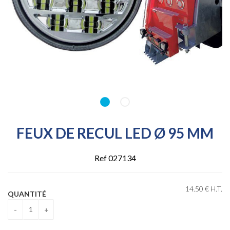
FEUX DE RECUL LED Ø 95 MM
Ref 027134
14
.50
€
H.T.
QUANTITÉ