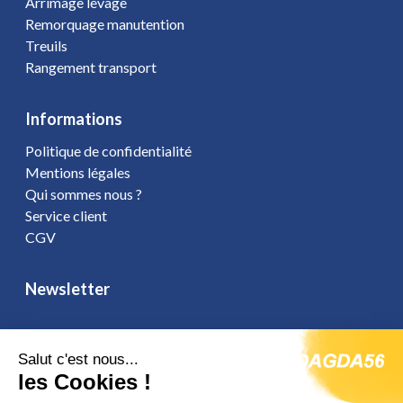
Arrimage levage
Remorquage manutention
Treuils
Rangement transport
Informations
Politique de confidentialité
Mentions légales
Qui sommes nous ?
Service client
CGV
Newsletter
Salut c'est nous...
les Cookies !
Vous affirmez avoir pris connaissance de notre
politique de
confidentialité
. Vous disposez d'un droit d'accès, de rectification et