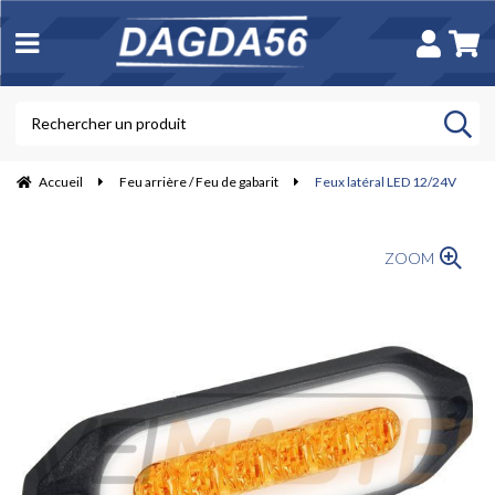
Accueil
Feu arrière / Feu de gabarit
Feux latéral LED 12/24V
ZOOM