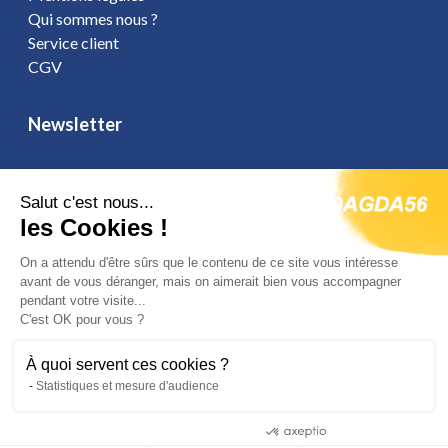
Qui sommes nous ?
Service client
CGV
Newsletter
Salut c'est nous...
Vous affirmez avoir pris connaissance de notre
politique de
les Cookies !
confidentialité
. Vous disposez d'un droit d'accès, de rectification et
On a attendu d'être sûrs que le contenu de ce site vous intéresse
d'opposition.
avant de vous déranger, mais on aimerait bien vous accompagner
pendant votre visite...
C'est OK pour vous ?
Suivez-nous
À quoi servent ces cookies ?
Statistiques et mesure d'audience
Consentements certifiés par
Site réalisé par Fiducial Y-Proximité