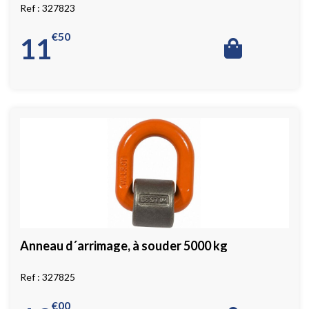
327823
€
50
11
Anneau d´arrimage, à souder 5000 kg
327825
€
00