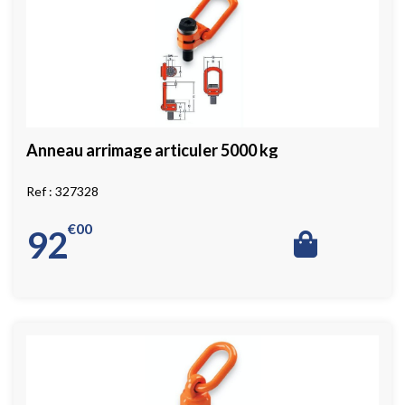
Anneau arrimage articuler 5000 kg
327328
€
00
92