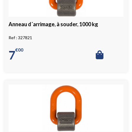
Anneau d´arrimage, à souder, 1000 kg
327821
€
00
7