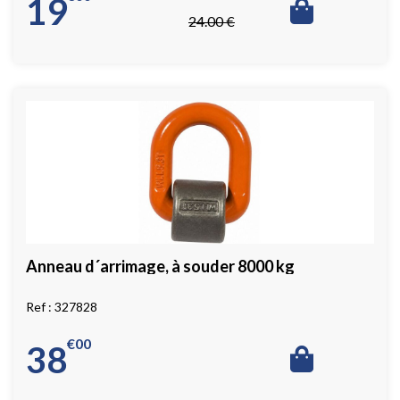
19
24
.00
€
Anneau d´arrimage, à souder 8000 kg
327828
€
00
38