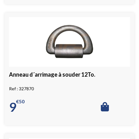
Anneau d´arrimage à souder 12To.
327870
€
50
9