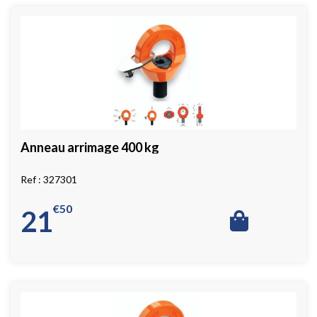
Anneau arrimage 400 kg
327301
€
50
21