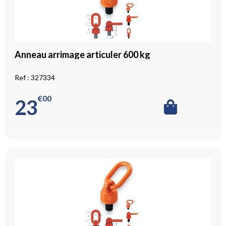
Anneau arrimage articuler 600 kg
327334
€
00
23