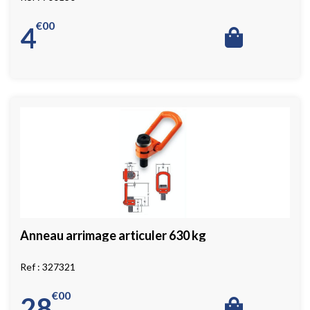
€
00
4
Anneau arrimage articuler 630 kg
327321
€
00
28