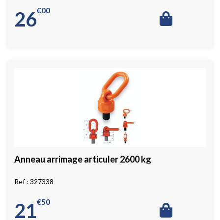
€
00
26
Anneau arrimage articuler 2600 kg
327338
€
50
21