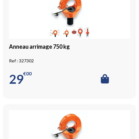
Anneau arrimage 750 kg
327302
€
00
29