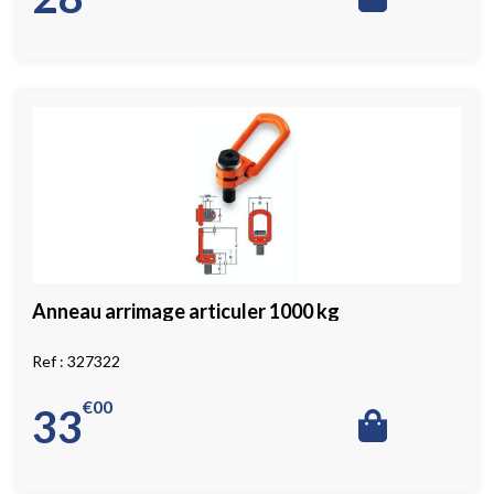
Anneau arrimage articuler 1000 kg
327322
€
00
33