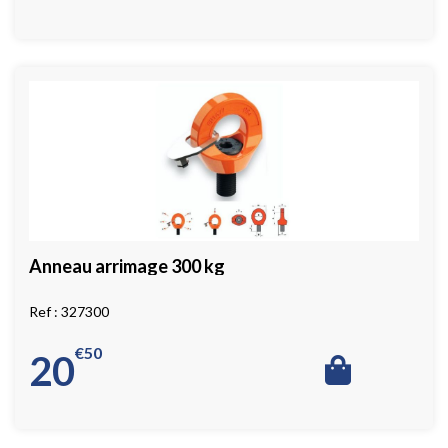
Anneau arrimage 300 kg
327300
€
50
20