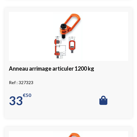
Anneau arrimage articuler 1200 kg
327323
€
50
33