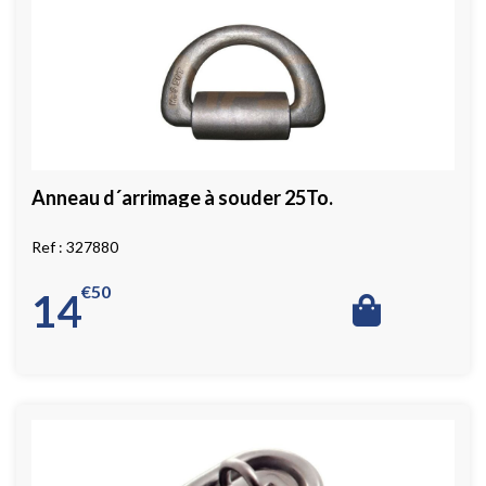
Anneau d´arrimage à souder 25To.
327880
€
50
14