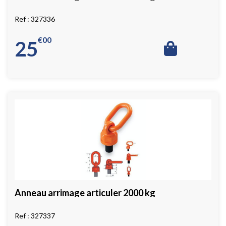
327336
€
00
25
Anneau arrimage articuler 2000 kg
327337