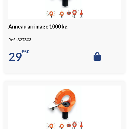
Anneau arrimage 1000 kg
327303
€
50
29