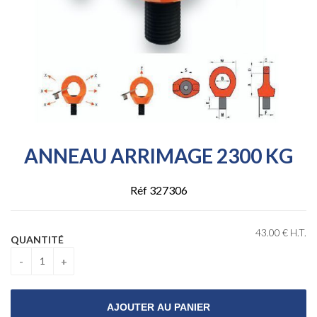
ANNEAU ARRIMAGE 2300 KG
Réf 327306
43
.00
€
H.T.
QUANTITÉ