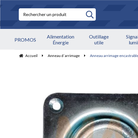
Alimentation
Outillage
Signa
PROMOS
Énergie
utile
lum
Accueil
Anneau d´arrimage
Anneau arrimage encastrable