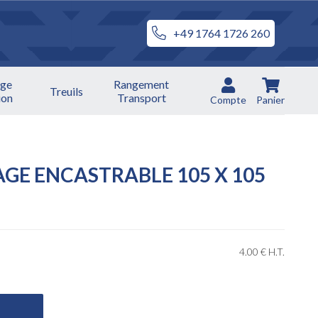
+49 1764 1726 260
ge
Rangement
Treuils
ion
Transport
Compte
Panier
GE ENCASTRABLE 105 X 105
4
.00
€
H.T.