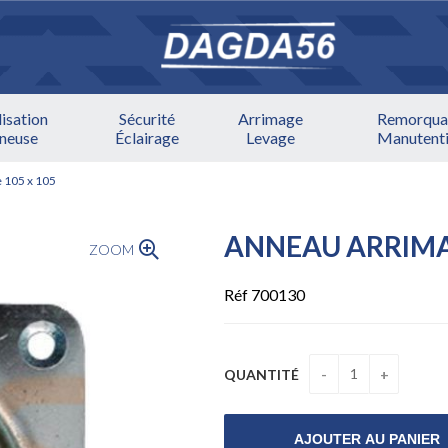
lisation
Sécurité
Arrimage
Remorqua
ineuse
Éclairage
Levage
Manutent
 105 x 105
ANNEAU ARRIMA
ZOOM
Réf 700130
QUANTITÉ