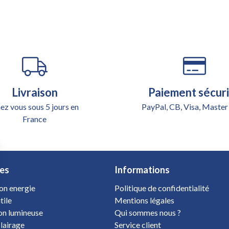
Livraison
Paiement sécur
ez vous sous 5 jours en
PayPal, CB, Visa, Master
France
es
Informations
on energie
Politique de confidentialité
tile
Mentions légales
ion lumineuse
Qui sommes nous ?
clairage
Service client