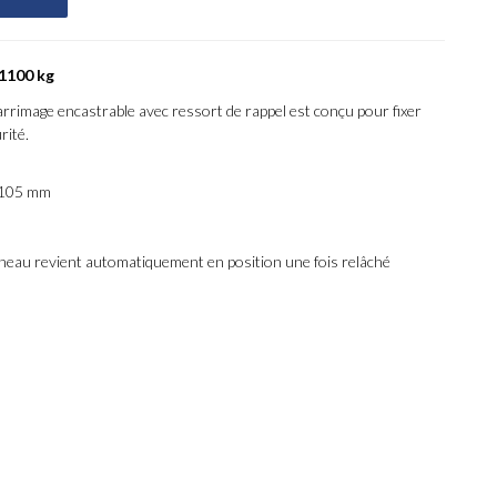
1100 kg
’arrimage encastrable avec ressort de rappel est conçu pour fixer
rité.
 105 mm
neau revient automatiquement en position une fois relâché