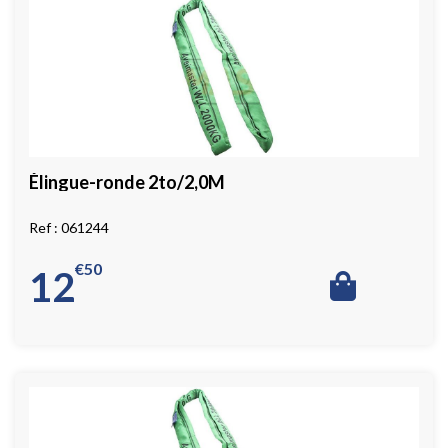
Élingue-ronde 2to/2,0M
061244
€
50
12