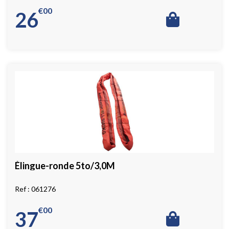
€
00
26
Élingue-ronde 5to/3,0M
061276
€
00
37