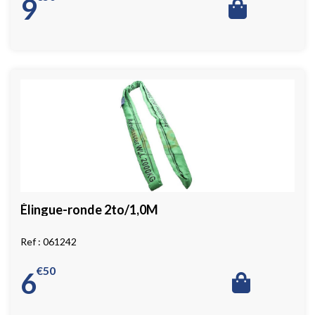
9
Élingue-ronde 2to/1,0M
061242
€
50
6