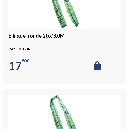
Élingue-ronde 2to/3,0M
061246
€
00
17