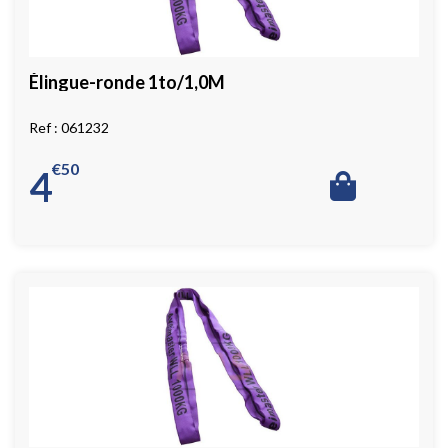
Élingue-ronde 1to/1,0M
061232
€
50
4