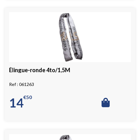
Élingue-ronde 4to/1,5M
061263
€
50
14