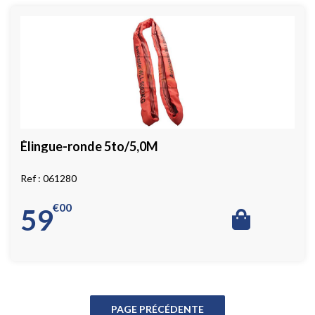
Élingue-ronde 5to/5,0M
061280
€
00
59