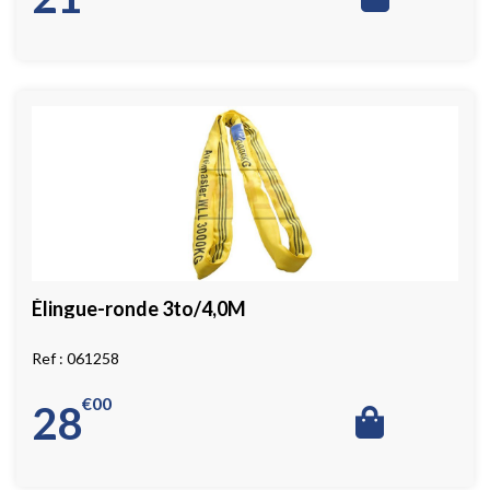
Élingue-ronde 3to/4,0M
061258
€
00
28