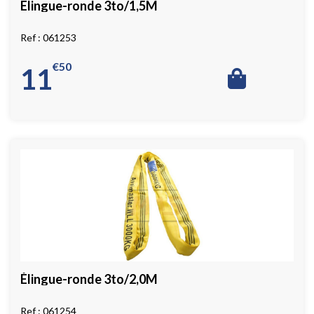
Élingue-ronde 3to/1,5M
061253
€
50
11
Élingue-ronde 3to/2,0M
061254