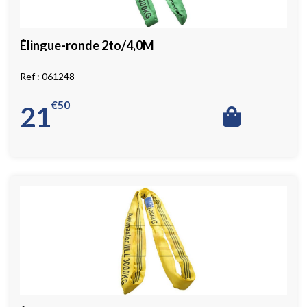
Élingue-ronde 2to/4,0M
061248
€
50
21