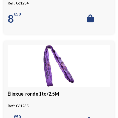
061234
€
50
8
Élingue-ronde 1to/2,5M
061235
€
50