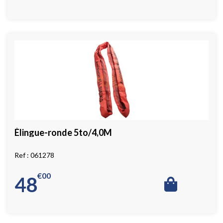
Élingue-ronde 5to/4,0M
061278
€
00
48