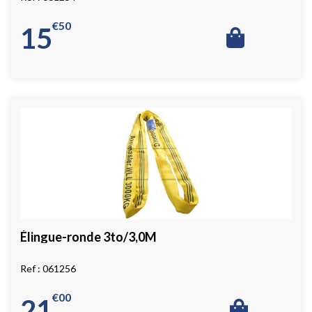
€
50
15
Élingue-ronde 3to/3,0M
061256
€
00
21