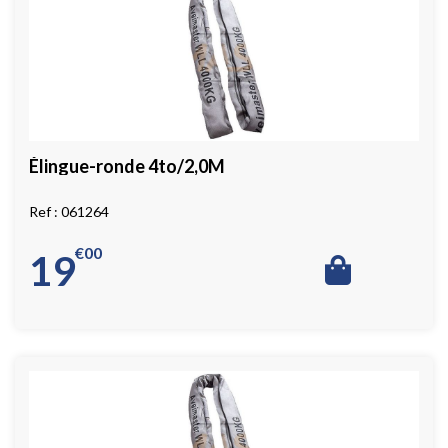
Élingue-ronde 4to/2,0M
061264
€
00
19