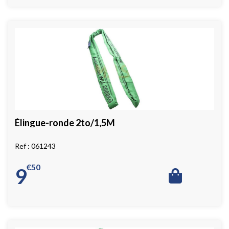
Élingue-ronde 2to/1,5M
061243
€
50
9