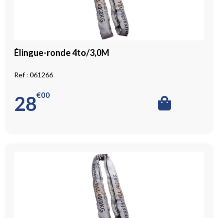
Élingue-ronde 4to/3,0M
061266
€
00
28