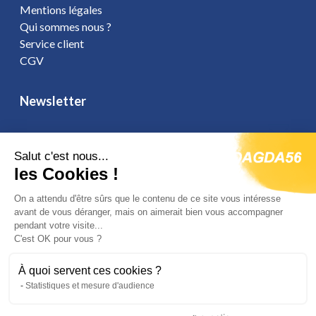
Mentions légales
Qui sommes nous ?
Service client
CGV
Newsletter
Salut c'est nous...
Vous affirmez avoir pris connaissance de notre
politique de
les Cookies !
confidentialité
. Vous disposez d'un droit d'accès, de rectification et
On a attendu d'être sûrs que le contenu de ce site vous intéresse
d'opposition.
avant de vous déranger, mais on aimerait bien vous accompagner
pendant votre visite...
C'est OK pour vous ?
Suivez-nous
À quoi servent ces cookies ?
Statistiques et mesure d'audience