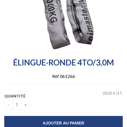
ÉLINGUE-RONDE 4TO/3,0M
Réf 061266
28
.00
€
H.T.
QUANTITÉ