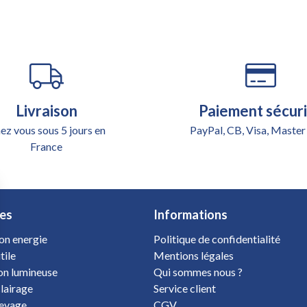
Livraison
Paiement sécur
ez vous sous 5 jours en
PayPal, CB, Visa, Master
France
es
Informations
on energie
Politique de confidentialité
tile
Mentions légales
ion lumineuse
Qui sommes nous ?
clairage
Service client
levage
CGV