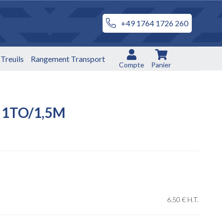
+49 1764 1726 260
Treuils
Rangement Transport
Compte
Panier
 1TO/1,5M
6
.50
€
H.T.