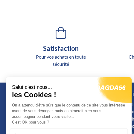
Satisfaction
Pour vos achats en toute
Ch
sécurité
Salut c'est nous...
Catégori
les Cookies !
Alimentati
On a attendu d'être sûrs que le contenu de ce site vous intéresse
avant de vous déranger, mais on aimerait bien vous
Outillage u
accompagner pendant votre visite...
Signalisat
Calle de Colombia
C'est OK pour vous ?
Sécurité é
12598 Peniscola
Arrimage 