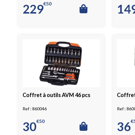
€
50
229
14
Coffret à outils AVM 46 pcs
Coffret
860046
860
€
50
€
30
36