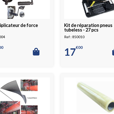
plicateur de force
Kit de réparation pneus
tubeless - 27 pcs
004
850010
00
€
00
17