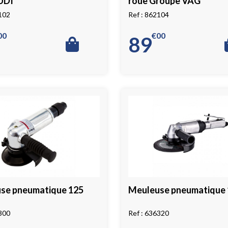
UDI
roue Groupe VAG
102
862104
00
€
00
89
se pneumatique 125
Meuleuse pneumatique 
300
636320