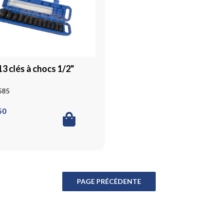
13 clés à chocs 1/2"
585
50