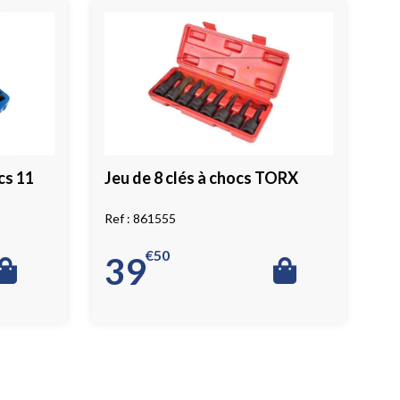
cs 11
Jeu de 8 clés à chocs TORX
861555
€
50
39