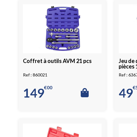
Coffret à outils AVM 21 pcs
Jeu de 
pièces 
860021
636
€
00
€
149
49