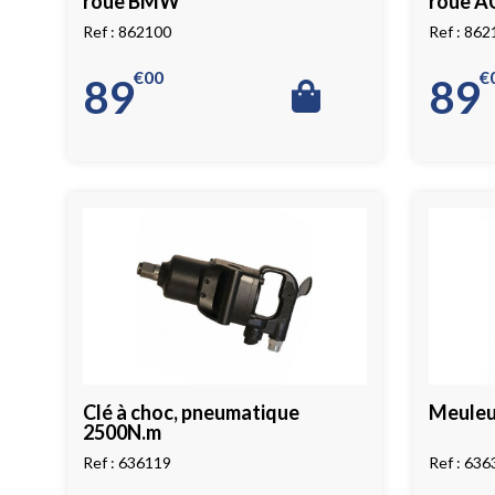
roue BMW
roue A
862100
862
€
00
€
89
89
Clé à choc, pneumatique
Meuleu
2500N.m
636119
636