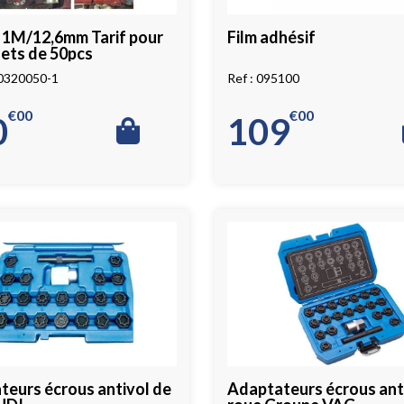
 1M/12,6mm Tarif pour
Film adhésif
ets de 50pcs
0320050-1
095100
€
00
€
00
0
109
eurs écrous antivol de
Adaptateurs écrous ant