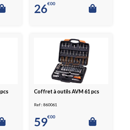
€
00
26
 pcs
Coffret à outils AVM 61 pcs
860061
€
00
59