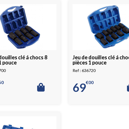
douilles clé á chocs 8
Jeu de douilles clé á cho
1 pouce
pièces 1 pouce
700
636720
50
€
00
69