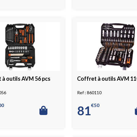
 à outils AVM 56 pcs
Coffret à outils AVM 11
056
860110
00
€
50
81