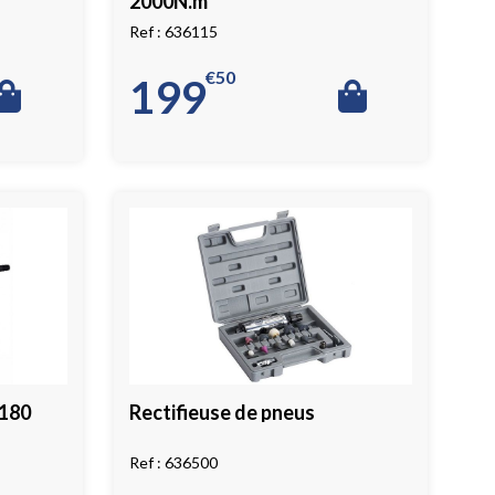
2000N.m
636115
€
50
199
180
Rectifieuse de pneus
636500