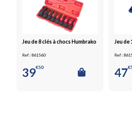
Jeu de 8 clés à chocs Humbrako
Jeu de 
861560
861
€
50
€
39
47