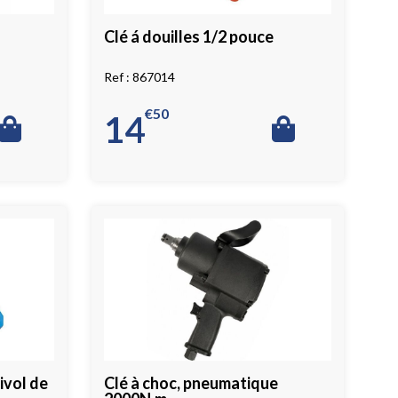
Clé á douilles 1/2 pouce
867014
€
50
14
ivol de
Clé à choc, pneumatique