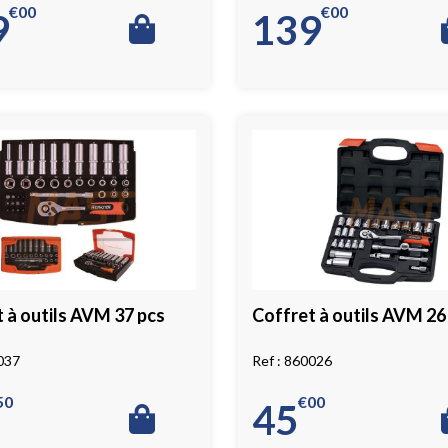
€
00
€
00
9
139
 à outils AVM 37 pcs
Coffret à outils AVM 26
037
860026
50
€
00
45