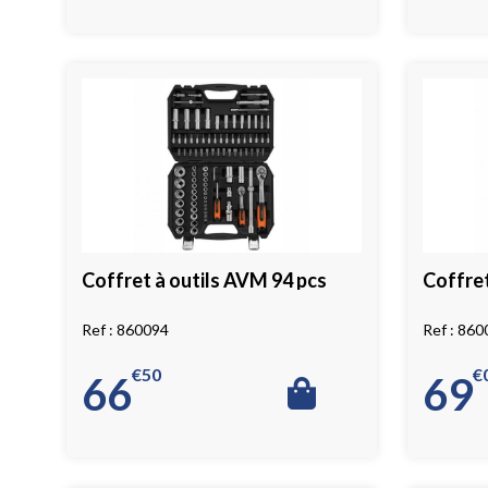
Coffret à outils AVM 94 pcs
Coffret
860094
860
€
50
€
66
69