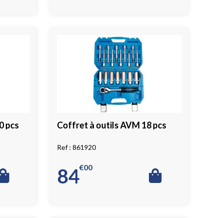
0 pcs
Coffret à outils AVM 18 pcs
861920
€
00
84