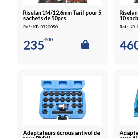
Riselan 1M/12,6mm Tarif pour 5
Riselan
sachets de 50pcs
10 sach
KB-0320050
KB-
€
00
235
46
Adaptateurs écrous antivol de
Adaptat