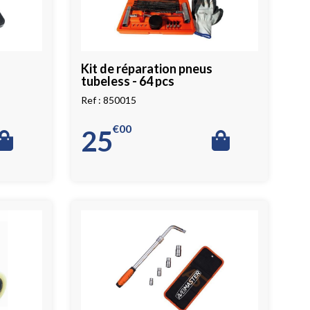
Kit de réparation pneus
tubeless - 64 pcs
850015
€
00
25