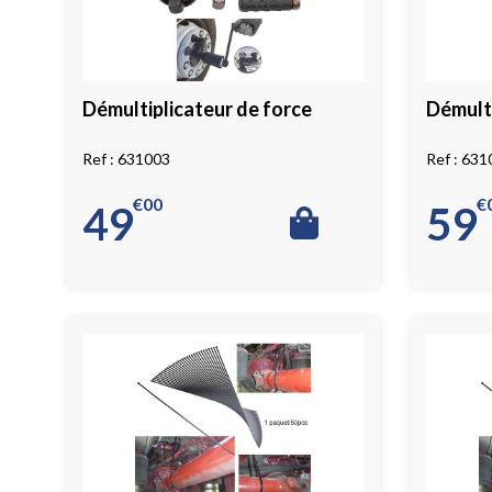
Démultiplicateur de force
Démulti
631003
631
€
00
€
49
59