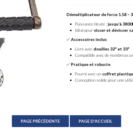
Démultiplicateur de force 1.58 –
Puissance élevée :
jusqu’à 380
Idéal pour
visser et dévisser s
✅
Accessoires inclus
Livré avec
douilles 32" et 33"
Compatible avec de nombreux u
✅
Pratique et robuste
Fourni avec un
coffret plastiq
Conception solide pour une utilis