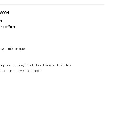
 3800N
0N
ans effort
sages mécaniques
ue
pour un rangement et un transport facilités
ation intensive et durable