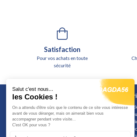
Satisfaction
Pour vos achats en toute
Ch
sécurité
Salut c'est nous...
Catégori
les Cookies !
Alimentati
On a attendu d'être sûrs que le contenu de ce site vous intéresse
avant de vous déranger, mais on aimerait bien vous
Outillage u
accompagner pendant votre visite...
Signalisat
Calle de Colombia
C'est OK pour vous ?
Sécurité é
12598 Peniscola
Arrimage 