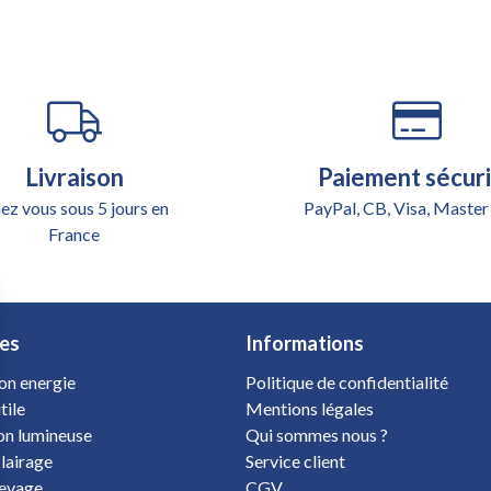
Livraison
Paiement sécur
ez vous sous 5 jours en
PayPal, CB, Visa, Master
France
es
Informations
on energie
Politique de confidentialité
tile
Mentions légales
ion lumineuse
Qui sommes nous ?
clairage
Service client
levage
CGV