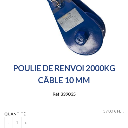
POULIE DE RENVOI 2000KG
CÂBLE 10 MM
Réf 339035
39
.00
€
H.T.
QUANTITÉ