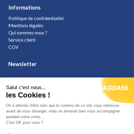
Informations
Politique de confidentialité
Mentions légales
Qui sommes nous ?
Service client
CGV
Newsletter
Salut c'est nous...
les Cookies !
Vous affirmez avoir pris connaissance de notre
politique de
confidentialité
. Vous disposez d'un droit d'accès, de rectification et
On a attendu d'être sûrs que le contenu de ce site vous intéresse
d'opposition.
avant de vous déranger, mais on aimerait bien vous accompagner
pendant votre visite...
C'est OK pour vous ?
Suivez-nous