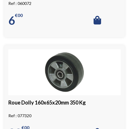
060072
€
00
6
Roue Dolly 160x65x20mm 350 Kg
077320
€
00