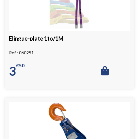
Élingue-plate 1to/1M
060251
€
50
3