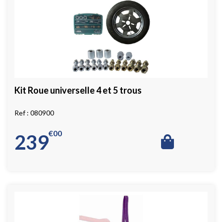
Kit Roue universelle 4 et 5 trous
080900
€
00
239