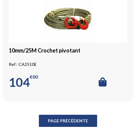
10mm/25M Crochet pivotant
CA2510E
€
00
104