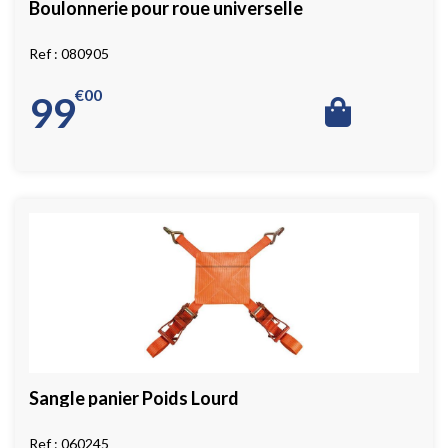
Boulonnerie pour roue universelle
080905
€
00
99
Sangle panier Poids Lourd
060245