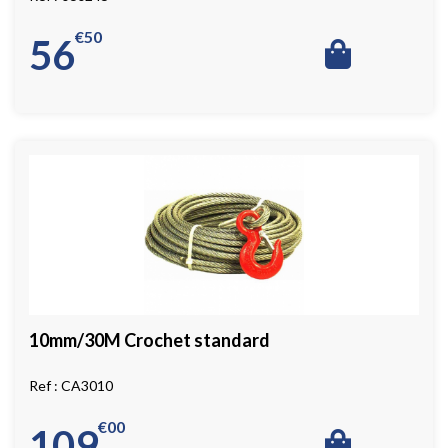
€
50
56
10mm/30M Crochet standard
CA3010
€
00
109