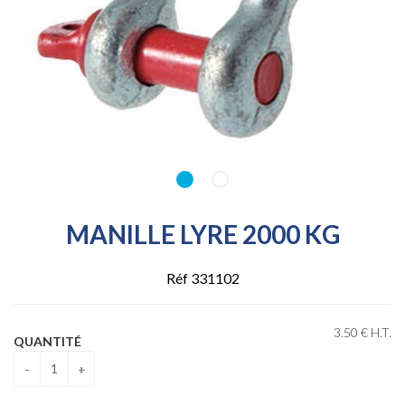
MANILLE LYRE 2000 KG
Réf 331102
3
.50
€
H.T.
QUANTITÉ