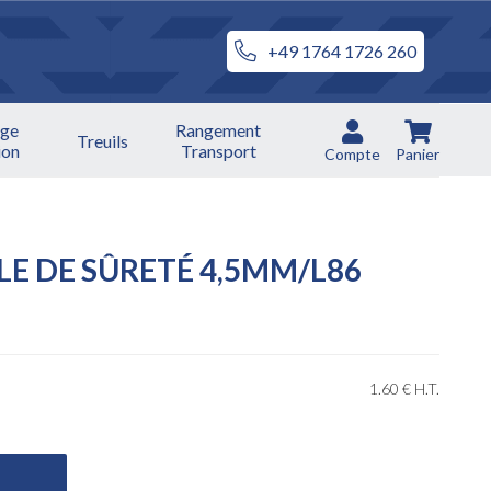
+49 1764 1726 260
ge
Rangement
Treuils
ion
Transport
Compte
Panier
LE DE SÛRETÉ 4,5MM/L86
1
.60
€
H.T.