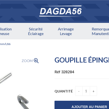
lisation
Sécurité
Arrimage
Remorqua
ineuse
Éclairage
Levage
Manutent
,5mm/L86
GOUPILLE ÉPING
ZOOM
Réf 328284
QUANTITÉ