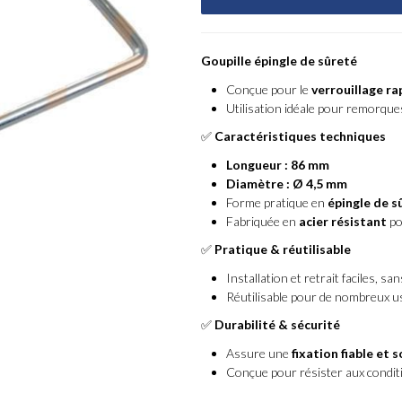
Goupille épingle de sûreté
Conçue pour le
verrouillage ra
Utilisation idéale pour remorques
✅
Caractéristiques techniques
Longueur : 86 mm
Diamètre : Ø 4,5 mm
Forme pratique en
épingle de s
Fabriquée en
acier résistant
po
✅
Pratique & réutilisable
Installation et retrait faciles, san
Réutilisable pour de nombreux u
✅
Durabilité & sécurité
Assure une
fixation fiable et s
Conçue pour résister aux conditi