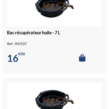
Bac récupérateur huile - 7 L
907107
€
00
16