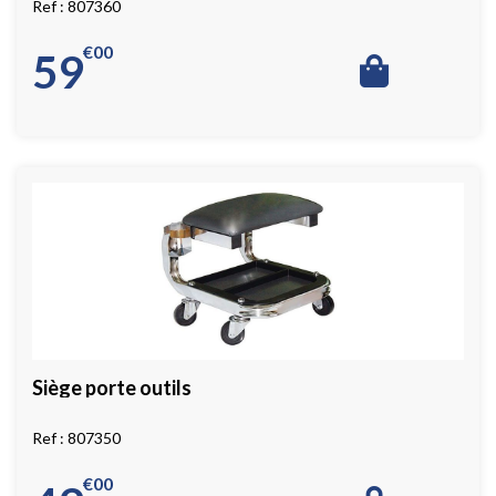
807360
€
00
59
Siège porte outils
807350
€
00