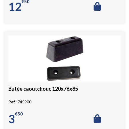
€
50
12
Butée caoutchouc 120x76x85
745900
€
50
3