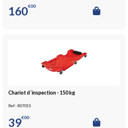
€
00
160
Chariot d´inspection - 150 kg
807015
€
00
39