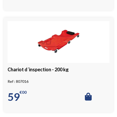
Chariot d´inspection - 200 kg
807016
€
00
59