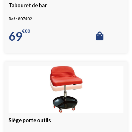
Tabouret de bar
807402
€
00
69
Siège porte outils