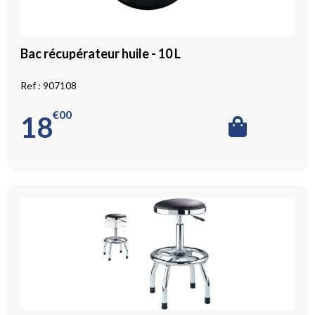
Bac récupérateur huile - 10 L
907108
€
00
18