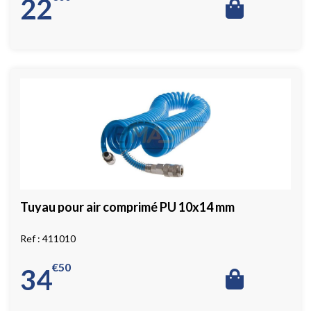
22
Tuyau pour air comprimé PU 10x14 mm
411010
€
50
34