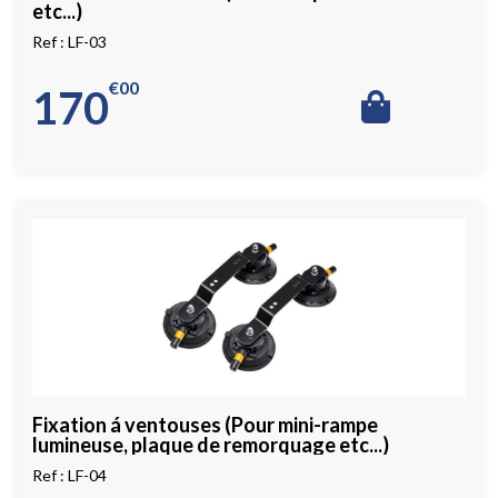
etc...)
LF-03
€
00
170
Fixation á ventouses (Pour mini-rampe
lumineuse, plaque de remorquage etc...)
LF-04