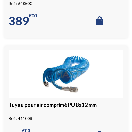
silent-blocs
648500
€
00
389
Tuyau pour air comprimé PU 8x12 mm
411008
€
00