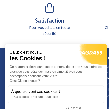
Satisfaction
Pour vos achats en toute
Ch
sécurité
Salut c'est nous...
Catégori
les Cookies !
Alimentati
On a attendu d'être sûrs que le contenu de ce site vous intéresse
avant de vous déranger, mais on aimerait bien vous
Outillage u
accompagner pendant votre visite...
Signalisat
Calle de Colombia
C'est OK pour vous ?
Sécurité é
12598 Peniscola
Arrimage 
À quoi servent ces cookies ?
Remorquag
Statistiques et mesure d'audience
+49 1764 1726 260
Treuils
Rangement
Consentements certifiés par