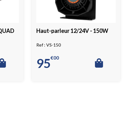
 QUAD
Haut-parleur 12/24V - 150W
VS-150
€
00
95