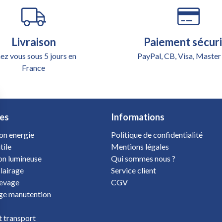
Livraison
Paiement sécur
ez vous sous 5 jours en
PayPal, CB, Visa, Master
France
es
Informations
on energie
Politique de confidentialité
tile
Mentions légales
ion lumineuse
Qui sommes nous ?
clairage
Service client
levage
CGV
e manutention
 transport