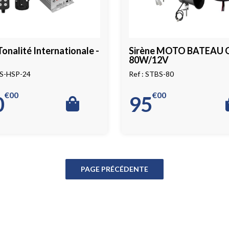
Tonalité Internationale -
Sirène MOTO BATEAU
80W/12V
S-HSP-24
STBS-80
€
00
€
00
0
95