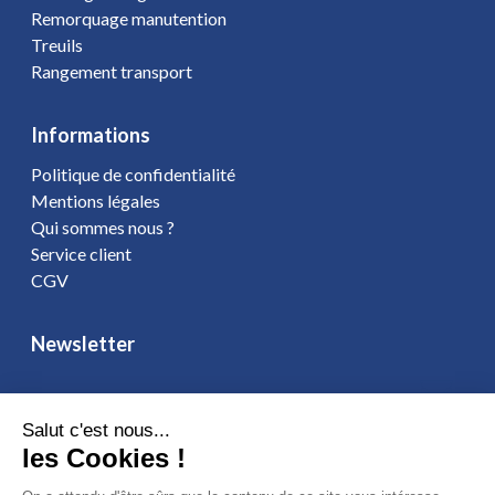
Remorquage manutention
Treuils
Rangement transport
Informations
Politique de confidentialité
Mentions légales
Qui sommes nous ?
Service client
CGV
Newsletter
Salut c'est nous...
Vous affirmez avoir pris connaissance de notre
politique de
les Cookies !
confidentialité
. Vous disposez d'un droit d'accès, de rectification et