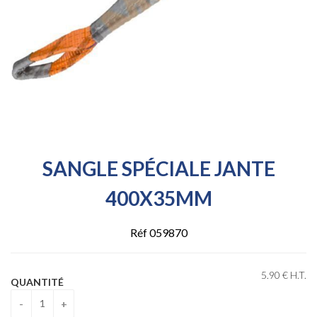
SANGLE SPÉCIALE JANTE
400X35MM
Réf 059870
5
.90
€
H.T.
QUANTITÉ