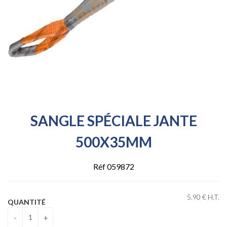
SANGLE SPÉCIALE JANTE
500X35MM
Réf 059872
5
.90
€
H.T.
QUANTITÉ