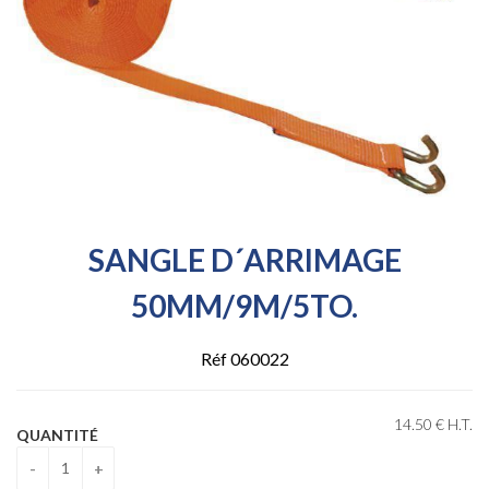
SANGLE D´ARRIMAGE
50MM/9M/5TO.
Réf 060022
14
.50
€
H.T.
QUANTITÉ