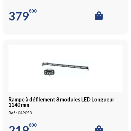
€
00
379
Rampe à défilement 8 modules LED Longueur
1140 mm
049050
€
00
219