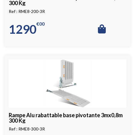
300 Kg
RME8-200-3R
€
00
1290
Rampe Alu rabattable base pivotante 3mx0,8m
300 Kg
RME8-300-3R