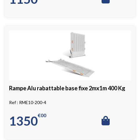
Rampe Alu rabattable base fixe 2mx1m 400 Kg
RME10-200-4
€
00
1350