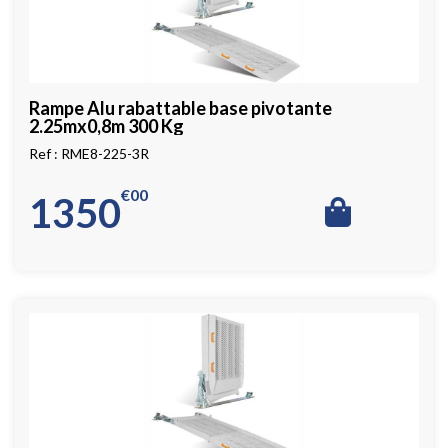
Rampe Alu rabattable base pivotante
2.25mx0,8m 300 Kg
RME8-225-3R
€
00
1350