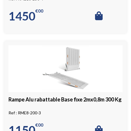
€
00
1450
Rampe Alu rabattable Base fixe 2mx0,8m 300 Kg
RME8-200-3
€
00
1150