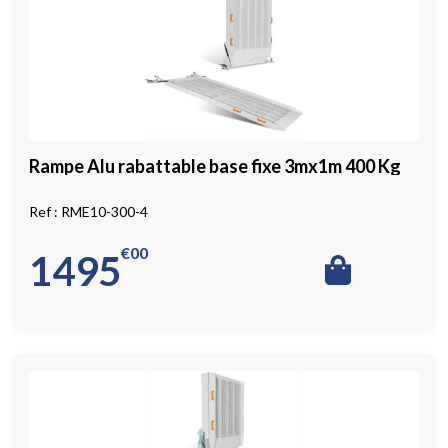
Rampe Alu rabattable base fixe 3mx1m 400 Kg
RME10-300-4
€
00
1495