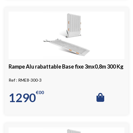
Rampe Alu rabattable Base fixe 3mx0,8m 300 Kg
RME8-300-3
€
00
1290