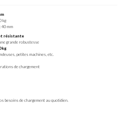
um
0 kg
 : 40 mm
et résistante
 une grande robustesse
0 kg
ndeuses, petites machines, etc.
érations de chargement
vos besoins de chargement au quotidien.