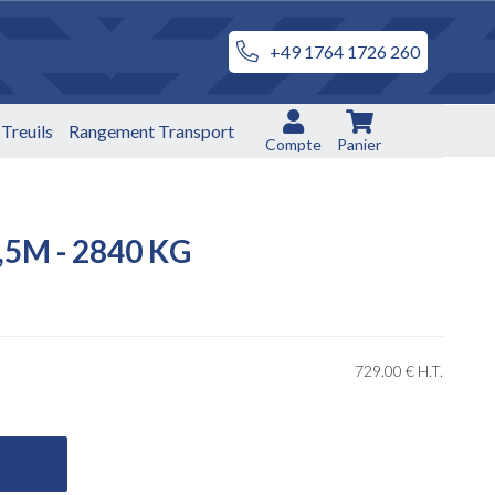
+49 1764 1726 260
Treuils
Rangement Transport
Compte
Panier
,5M - 2840 KG
729
.00
€
H.T.