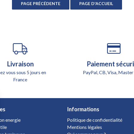
Livraison
Paiement sécur
ez vous sous 5 jours en
PayPal, CB, Visa, Master
France
es
Informations
on energie
Politique de confidentialité
tile
Mentions légales