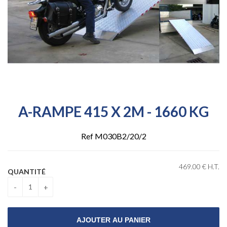
A-RAMPE 415 X 2M - 1660 KG
Ref M030B2/20/2
469
.00
€
H.T.
QUANTITÉ