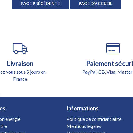
Livraison
Paiement sécur
ez vous sous 5 jours en
PayPal, CB, Visa, Master
France
es
Informations
on energie
Politique de confidentialité
tile
Mentions légales