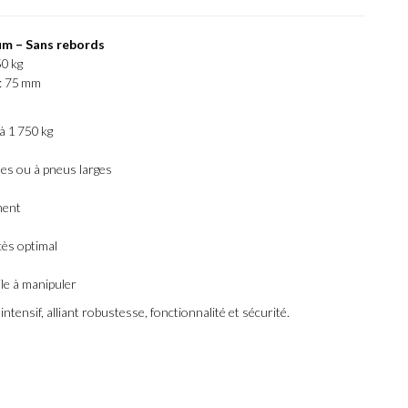
m – Sans rebords
50 kg
 : 75 mm
à 1 750 kg
lles ou à pneus larges
ment
ès optimal
ile à manipuler
ensif, alliant robustesse, fonctionnalité et sécurité.