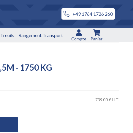
+49 1764 1726 260
Treuils
Rangement Transport
Compte
Panier
,5M - 1750 KG
739
.00
€
H.T.