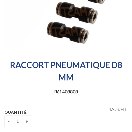
RACCORT PNEUMATIQUE D8
MM
Réf 408808
4
.95
€
H.T.
QUANTITÉ