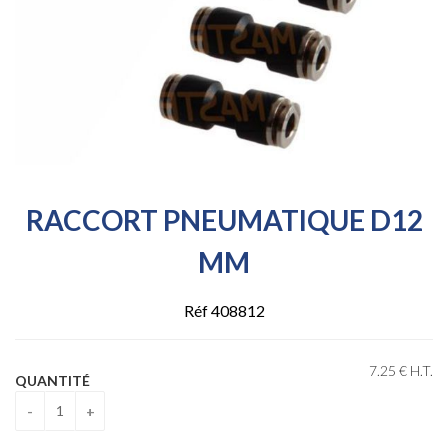
RACCORT PNEUMATIQUE D12
MM
Réf 408812
7
.25
€
H.T.
QUANTITÉ