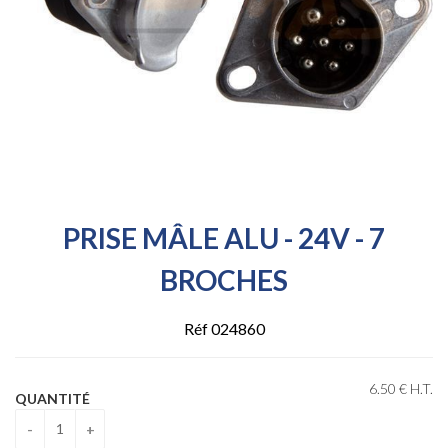
PRISE MÂLE ALU - 24V - 7
BROCHES
Réf 024860
6
.50
€
H.T.
QUANTITÉ