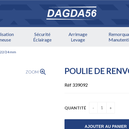
lisation
Sécurité
Arrimage
Remorqua
ineuse
Éclairage
Levage
Manutent
e 22/24 mm
POULIE DE RENV
ZOOM
Réf 339092
QUANTITÉ