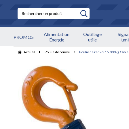
Alimentation
Outillage
Signa
PROMOS
Énergie
utile
lum
Accueil
Poulie de renvoi
Poulie de renvoi 15.000kg Câbl