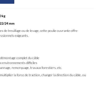
0 kg
 22/24 mm
s de treuillage ou de levage, cette poulie ouvrante offre
essionnels exigeants.
ns démontage complet du câble
x environnements difficiles
épannage, remorquage, travaux forestiers, etc.
tiplier la force de traction, changer la direction du câble, ou