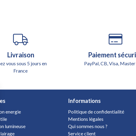
Livraison
Paiement sécur
ez vous sous 5 jours en
PayPal, CB, Visa, Master
France
es
Informations
on energie
Politique de confidentialité
tile
Mentions légales
ion lumineuse
Qui sommes nous ?
clairage
Service client