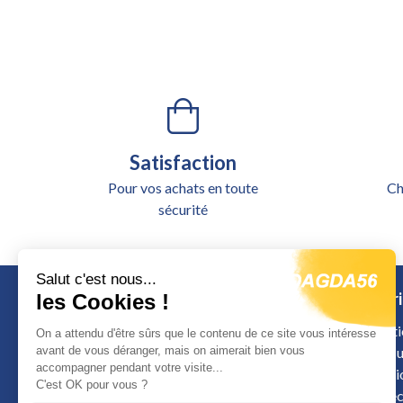
Satisfaction
Pour vos achats en toute
Ch
sécurité
Salut c'est nous...
Catégori
les Cookies !
Alimentati
On a attendu d'être sûrs que le contenu de ce site vous intéresse
avant de vous déranger, mais on aimerait bien vous
Outillage u
accompagner pendant votre visite...
Signalisat
Calle de Colombia
C'est OK pour vous ?
Sécurité é
12598 Peniscola