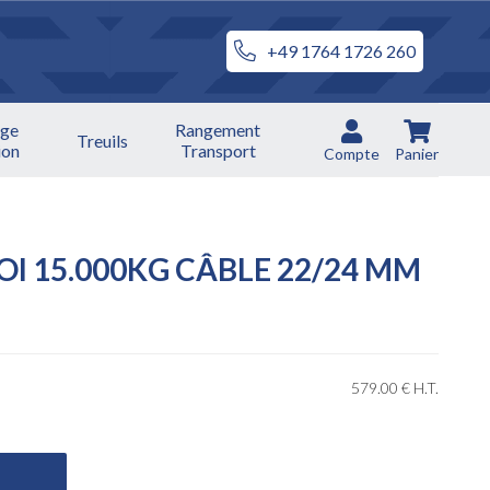
+49 1764 1726 260
ge
Rangement
Treuils
ion
Transport
Compte
Panier
OI 15.000KG CÂBLE 22/24 MM
579
.00
€
H.T.