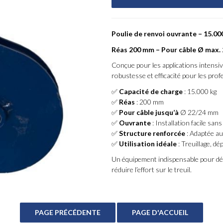
Poulie de renvoi ouvrante – 15.00
Réas 200 mm – Pour câble Ø max.
Conçue pour les applications intensive
robustesse et efficacité pour les prof
✅
Capacité de charge
: 15.000 kg
✅
Réas
: 200 mm
✅
Pour câble jusqu’à
Ø 22/24 mm
✅
Ouvrante
: Installation facile sa
✅
Structure renforcée
: Adaptée au
✅
Utilisation idéale
: Treuillage, d
Un équipement indispensable pour démul
réduire l’effort sur le treuil.