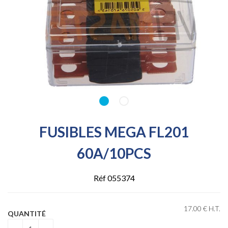
FUSIBLES MEGA FL201
60A/10PCS
Réf 055374
17
.00
€
H.T.
QUANTITÉ