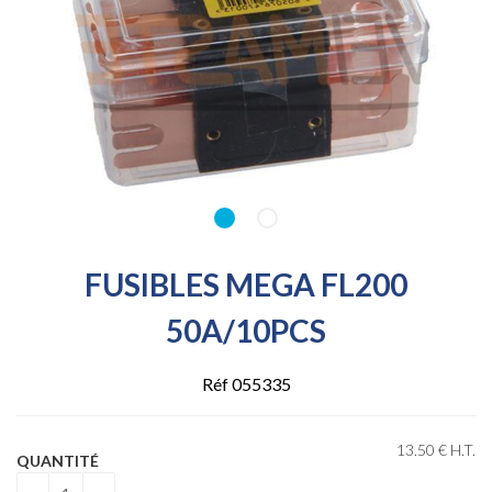
FUSIBLES MEGA FL200
50A/10PCS
Réf 055335
13
.50
€
H.T.
QUANTITÉ