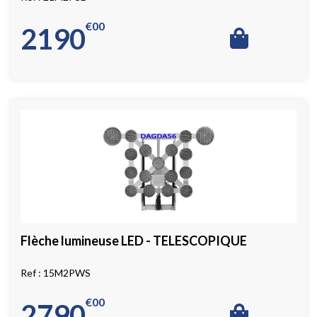
€
00
2190
Flèche lumineuse LED - TELESCOPIQUE
15M2PWS
€
00
2790