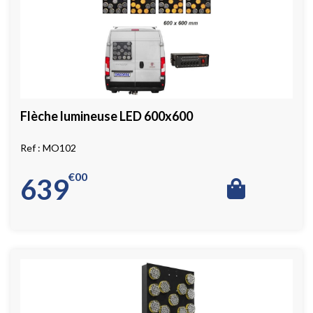
Flèche lumineuse LED 600x600
MO102
€
00
639