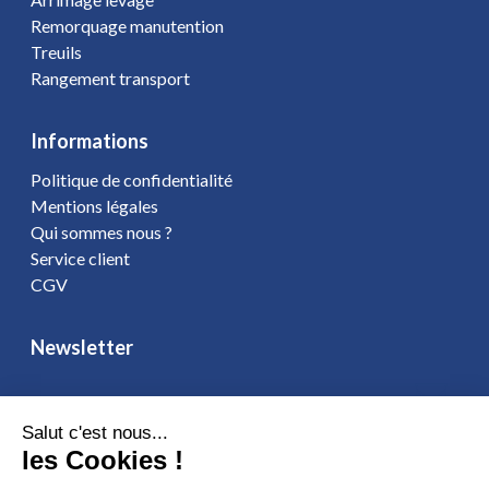
Remorquage manutention
Treuils
Rangement transport
Informations
Politique de confidentialité
Mentions légales
Qui sommes nous ?
Service client
CGV
Newsletter
Salut c'est nous...
les Cookies !
Vous affirmez avoir pris connaissance de notre
politique de
confidentialité
. Vous disposez d'un droit d'accès, de rectification et