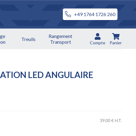
+49 1764 1726 260
ge
Rangement
Treuils
ion
Transport
Compte
Panier
RATION LED ANGULAIRE
39
.00
€
H.T.