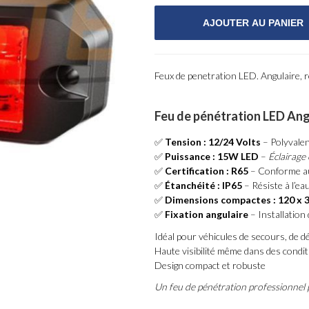
Feux de penetration LED. Angulaire, 
Feu de pénétration LED Ang
✅
Tension : 12/24 Volts
– Polyvalen
✅
Puissance : 15W LED
–
Éclairage 
✅
Certification : R65
– Conforme au
✅
Étanchéité : IP65
– Résiste à l’ea
✅
Dimensions compactes : 120 x 
✅
Fixation angulaire
– Installation 
Idéal pour véhicules de secours, de d
Haute visibilité même dans des condi
Design compact et robuste
Un feu de pénétration professionnel 