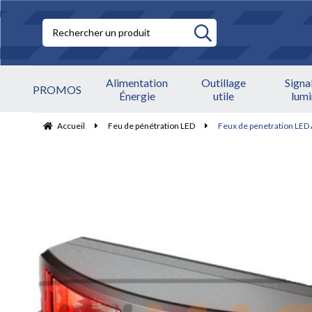
Alimentation
Outillage
Signa
PROMOS
Énergie
utile
lum
Accueil
Feu de pénétration LED
Feux de penetration LED