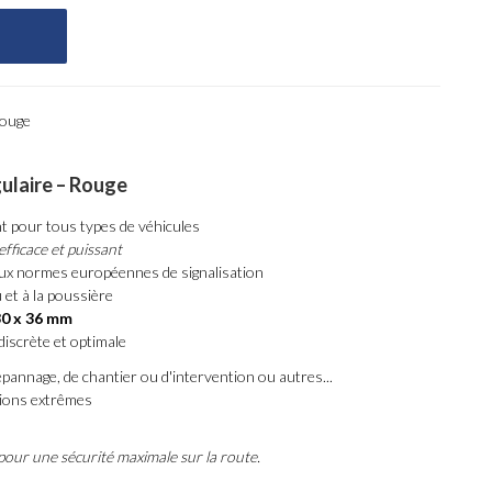
rouge
ulaire – Rouge
t pour tous types de véhicules
efficace et puissant
x normes européennes de signalisation
u et à la poussière
30 x 36 mm
discrète et optimale
épannage, de chantier ou d'intervention ou autres...
tions extrêmes
pour une sécurité maximale sur la route.