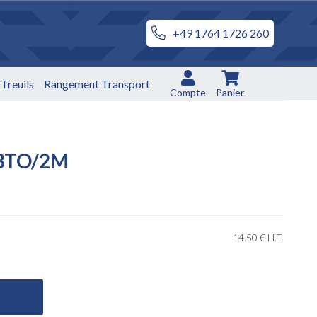
+49 1764 1726 260
Treuils
Rangement Transport
Compte
Panier
 3TO/2M
14
.50
€
H.T.