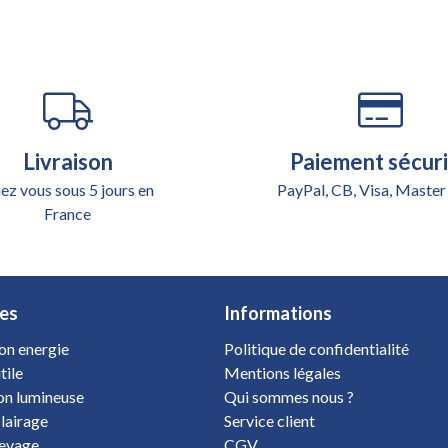
Livraison
Paiement sécur
ez vous sous 5 jours en
PayPal, CB, Visa, Master
France
es
Informations
on energie
Politique de confidentialité
tile
Mentions légales
ion lumineuse
Qui sommes nous ?
clairage
Service client
levage
CGV