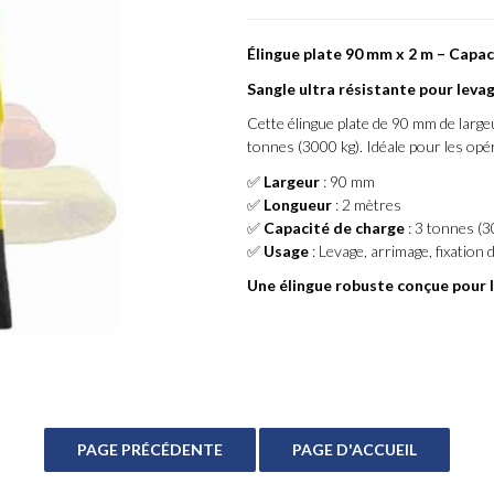
Élingue plate 90 mm x 2 m – Capac
Sangle ultra résistante pour leva
Cette élingue plate de 90 mm de larg
tonnes (3000 kg). Idéale pour les opér
✅
Largeur
: 90 mm
✅
Longueur
: 2 mètres
✅
Capacité de charge
: 3 tonnes (3
✅
Usage
: Levage, arrimage, fixation
Une élingue robuste conçue pour l