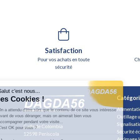
Satisfaction
Pour vos achats en toute
Ch
sécurité
Salut c'est nous...
Catégori
les Cookies !
Alimentati
On a attendu d'être sûrs que le contenu de ce site vous intéresse
avant de vous déranger, mais on aimerait bien vous
Outillage u
accompagner pendant votre visite...
Signalisat
Calle de Colombia
C'est OK pour vous ?
Sécurité é
12598 Peniscola
Arrimage 