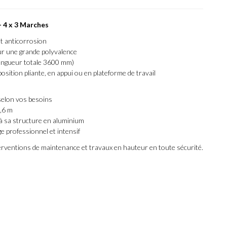
– 4 x 3 Marches
et anticorrosion
r une grande polyvalence
ngueur totale 3600 mm)
position pliante, en appui ou en plateforme de travail
 selon vos besoins
3,6 m
e à sa structure en aluminium
 professionnel et intensif
terventions de maintenance et travaux en hauteur en toute sécurité.