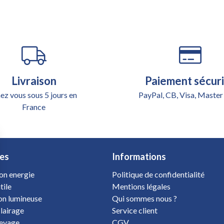
Livraison
Paiement sécur
ez vous sous 5 jours en
PayPal, CB, Visa, Master
France
es
Informations
on energie
Politique de confidentialité
tile
Mentions légales
ion lumineuse
Qui sommes nous ?
clairage
Service client
levage
CGV