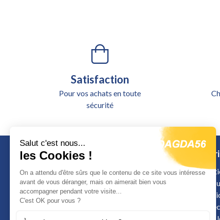
Satisfaction
Pour vos achats en toute
Ch
sécurité
Salut c'est nous...
Catégori
les Cookies !
Alimentati
On a attendu d'être sûrs que le contenu de ce site vous intéresse
avant de vous déranger, mais on aimerait bien vous
Outillage u
accompagner pendant votre visite...
Signalisat
Calle de Colombia
C'est OK pour vous ?
Sécurité é
12598 Peniscola
Arrimage 