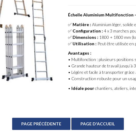
Échelle Aluminium Multifonction 
✅
Matière :
Aluminium léger, solide 
✅
Configuration :
4 x 3 marches pou
✅
Dimensions :
1800 + 1800 mm (lo
✅
Utilisation :
Peut être utilisée en 
Avantages :
• Multifonction : plusieurs positions
• Grande hauteur de travail jusqu’à 
• Légère et facile à transporter grâc
• Construction robuste pour un usage
•
Idéale pour
chantiers, ateliers, in