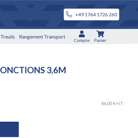
+49 1764 1726 260
Treuils
Rangement Transport
Compte
Panier
FONCTIONS 3,6M
86
.00
€
H.T.