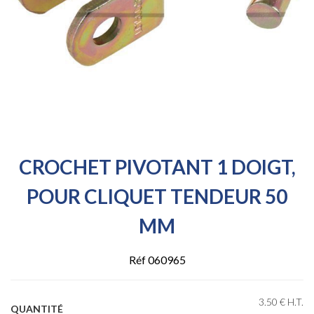
CROCHET PIVOTANT 1 DOIGT,
POUR CLIQUET TENDEUR 50
MM
Réf 060965
3
.50
€
H.T.
QUANTITÉ