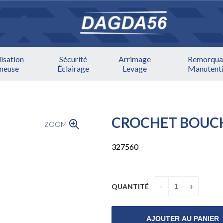
lisation
Sécurité
Arrimage
Remorqua
ineuse
Éclairage
Levage
Manutent
CROCHET BOUC
ZOOM
327560
QUANTITÉ