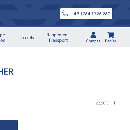
+49 1764 1726 260
ge
Rangement
Treuils
ion
Transport
Compte
Panier
HER
22
.50
€
H.T.