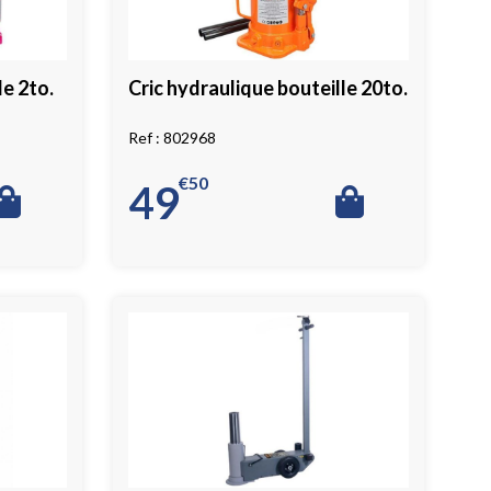
le 2to.
Cric hydraulique bouteille 20to.
802968
€
50
49