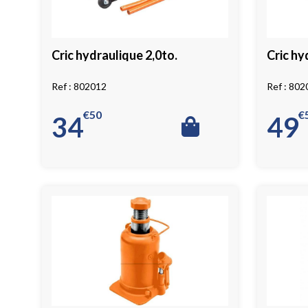
Cric hydraulique 2,0to.
Cric hy
802012
802
€
50
€
34
49