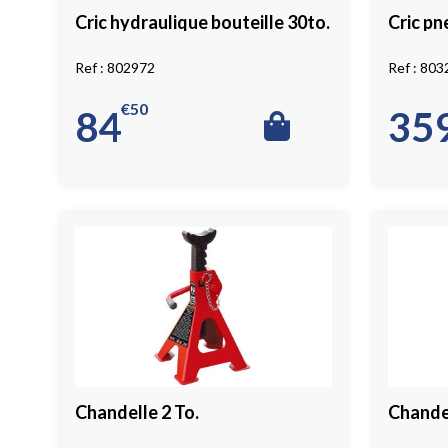
Cric hydraulique bouteille 30to.
Cric pn
802972
803
€
50
84
35
Chandelle 2 To.
Chandel