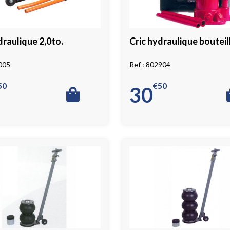
draulique 2,0to.
Cric hydraulique bouteil
005
802904
50
€
50
30