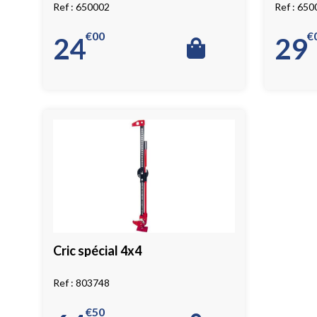
650002
650
€
00
€
24
29
Cric spécial 4x4
803748
€
50