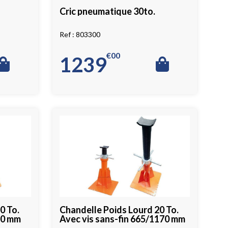
Cric pneumatique 30to.
803300
€
00
1239
0 To.
Chandelle Poids Lourd 20 To.
80 mm
Avec vis sans-fin 665/1170 mm