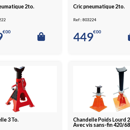
eumatique 2to.
Cric pneumatique 2to.
222
803224
€
00
€
00
9
449
le 3 To.
Chandelle Poids Lourd 2
Avec vis sans-fin 420/6