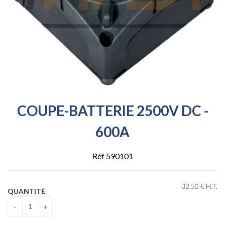
COUPE-BATTERIE 2500V DC -
600A
Réf 590101
32
.50
€
H.T.
QUANTITÉ