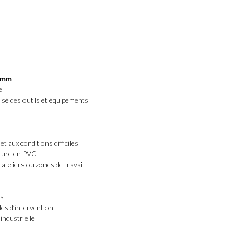
0 mm
e
sé des outils et équipements
et aux conditions difficiles
cture en PVC
 ateliers ou zones de travail
es
ules d’intervention
industrielle