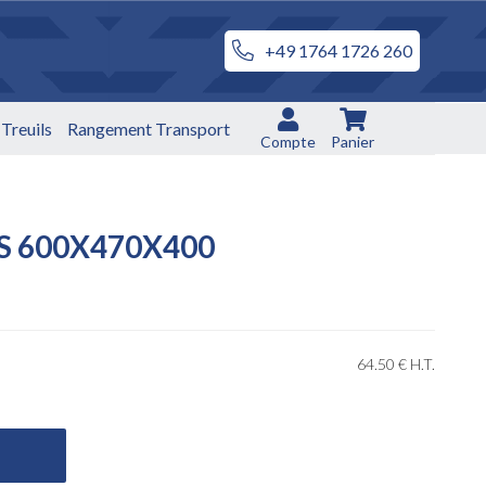
+49 1764 1726 260
Treuils
Rangement Transport
Compte
Panier
S 600X470X400
64
.50
€
H.T.