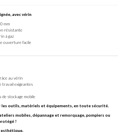
oignée, avec vérin
400 mm
ion résistante
in à gaz
e ouverture facile
râce au vérin
 travail exigeantes
es de stockage mobile
 les outils, matériels et équipements, en toute sécurité.
s, ateliers mobiles, dépannage et remorquage, pompiers ou
protégé !
 esthétique.