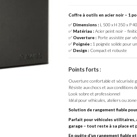
Coffre à outils en acier noir – 1 p
✅
Dimensions :
L 500 x H 350 x P 
✅
Matériau :
Acier peint noir – finit
✅
Ouverture :
Porte assistée par vér
✅
Poignée :
1 poignée solide pour un
✅
Design :
Compact et robuste
Points forts :
Ouverture confortable et sécurisée g
Résiste aux chocs et aux conditions de
Look sobre et professionnel
Idéal pour véhicules, ateliers ou zon
Solution de rangement fiable pour
Parfait pour véhicules utilitaire
garage – tout reste à sa place et 
En quête d’un rangement fiable et