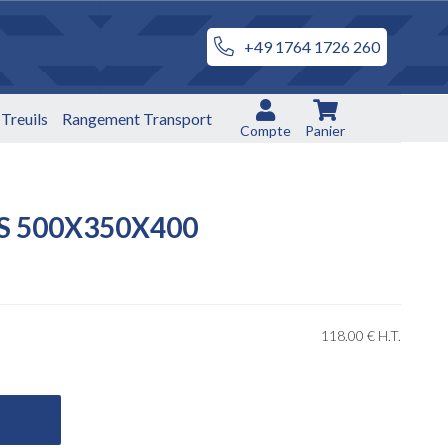
+49 1764 1726 260
Treuils
Rangement Transport
Compte
Panier
S 500X350X400
118
.00
€
H.T.