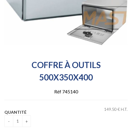
COFFRE À OUTILS
500X350X400
Réf 745140
149
.50
€
H.T.
QUANTITÉ