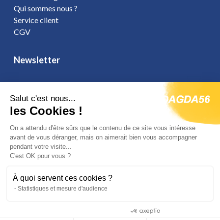
Qui sommes nous ?
Service client
CGV
Newsletter
Salut c'est nous...
les Cookies !
Vous affirmez avoir pris connaissance de notre
politique de
confidentialité
. Vous disposez d'un droit d'accès, de rectification et
On a attendu d'être sûrs que le contenu de ce site vous intéresse
d'opposition.
avant de vous déranger, mais on aimerait bien vous accompagner
pendant votre visite...
C'est OK pour vous ?
Suivez-nous
À quoi servent ces cookies ?
Statistiques et mesure d'audience
Consentements certifiés par
Site réalisé par Fiducial Y-Proximité