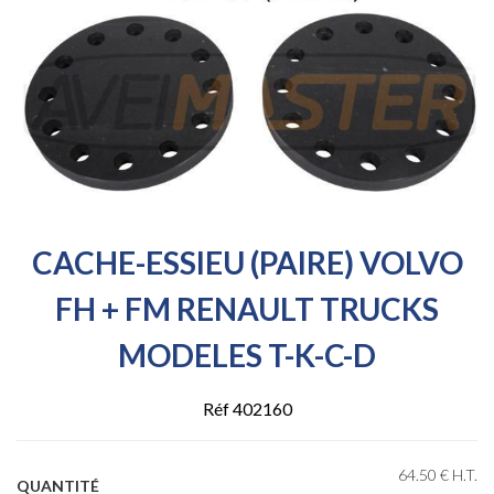
CACHE-ESSIEU (PAIRE) VOLVO
FH + FM RENAULT TRUCKS
MODELES T-K-C-D
Réf 402160
64
.50
€
H.T.
QUANTITÉ