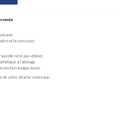
hromée
sistante
sière et la corrosion
qu’elle n’est pas utilisée
thétique à l’attelage
rotection longue durée
ie de votre attache remorque.