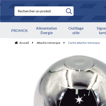
Alimentation
Outillage
Signa
PROMOS
Énergie
utile
lum
Accueil
Attache remorque
Cache attache remorque