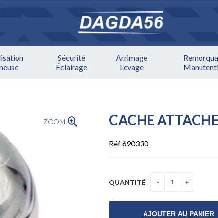
lisation
Sécurité
Arrimage
Remorqua
ineuse
Éclairage
Levage
Manutent
CACHE ATTACH
ZOOM
Réf 690330
QUANTITÉ