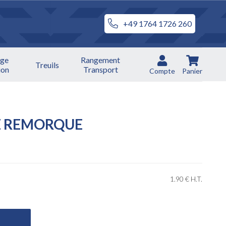
+49 1764 1726 260
ge
Rangement
Treuils
ion
Transport
Compte
Panier
E REMORQUE
1
.90
€
H.T.