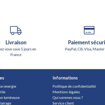
Livraison
Paiement sécur
ez vous sous 5 jours en
PayPal, CB, Visa, Master
France
es
Informations
on energie
Politique de confidentialité
tile
Mentions légales
ion lumineuse
Qui sommes nous ?
clairage
Service client