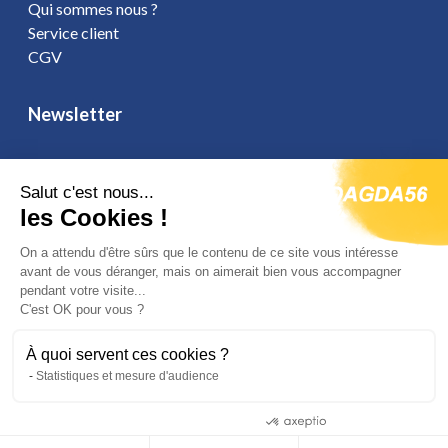
Qui sommes nous ?
Service client
CGV
Newsletter
Salut c'est nous...
les Cookies !
Vous affirmez avoir pris connaissance de notre
politique de
confidentialité
. Vous disposez d'un droit d'accès, de rectification et
On a attendu d'être sûrs que le contenu de ce site vous intéresse
d'opposition.
avant de vous déranger, mais on aimerait bien vous accompagner
pendant votre visite...
C'est OK pour vous ?
Suivez-nous
À quoi servent ces cookies ?
Statistiques et mesure d'audience
Consentements certifiés par
Site réalisé par Fiducial Y-Proximité