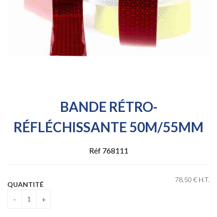
BANDE RÉTRO-
RÉFLÉCHISSANTE 50M/55MM
Réf 768111
78
.50
€
H.T.
QUANTITÉ