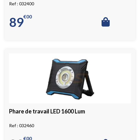
032400
€
00
89
Phare de travail LED 1600 Lum
032460
€
00